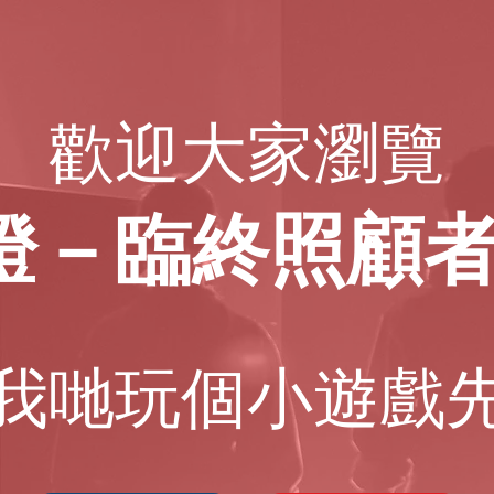
歡迎大家瀏覽
燈－臨終照顧
如我哋玩個小遊戲