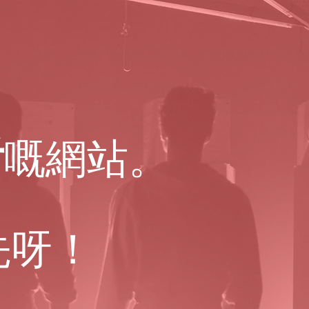
者
嘅網站。
先呀！