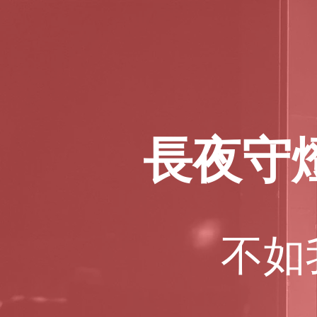
長夜守
​不