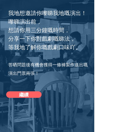
我地想邀請你嚟睇我地嘅演出！
嚟睇演出前，
想請你用三分鐘嘅時間，
分享一下你對戲劇嘅睇法，
等我地了解你嘅戲劇口味吖。
答晒問題後有機會獲得一條褲製作送出嘅
演出門票兩張！
繼續