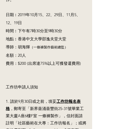
日期︰2019年10月15、22、29日、11月5、
12、19日
時間︰下午有7時30分至9時30分
地點︰香港中文大學邵逸夫堂大堂
導師：胡海輝
（一條褲製作藝術總監）
名額：20人
費用：$200 (出席達75%以上可獲發還費用)
工作坊申請人須知
1. 請於9月30日或之前，填妥
工作坊報名表
格
，郵寄至「新界葵涌葵豐街25-31號華業工
業大廈A座6樓F室 一條褲製作」，信封面請
註明「社區藝術在大專：工作坊報名」；或將