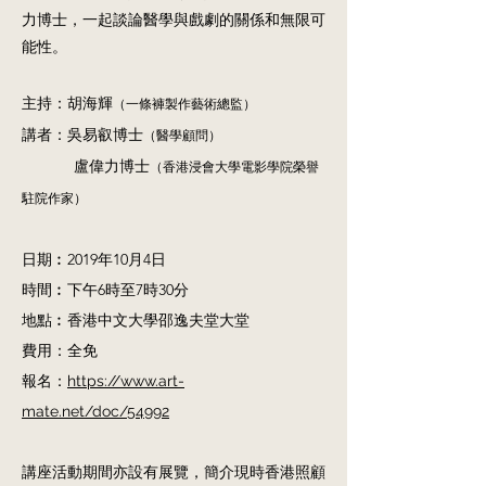
力博士，一起談論醫學與戲劇的關係和無限可
能性。
主持：胡海輝
（一條褲製作藝術總監）
講者：吳易叡博士
（醫學顧問）
盧偉力博士
（香港浸會大學電影學院榮譽
駐院作家）
日期︰2019年10月4日
時間︰下午6時至7時30分
地點︰香港中文大學邵逸夫堂大堂
費用：全免
​報名：
https://www.art-
mate.net/doc/54992
講座活動期間亦設有展覽，簡介現時香港照顧