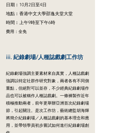
日期︰10月2日至4日
地點︰香港中文大學邵逸夫堂大堂
時間︰上午9時至下午6時
費用：全免
iii. 紀錄劇場/人種誌戲劇工作坊
紀錄劇場強調主要素材來自真實，人種誌戲劇
強調以特定社群作研究對象，兩者各有不同側
重點，但絕對可以並存，不少經典紀錄劇場作
品也可以被稱作人種誌戲劇。一條褲製作近年
積極推動兩者，前年更舉辦亞洲首次紀錄劇場
節，引起關注。是次工作坊，藝術總監胡海輝
將簡介紀錄劇場／人種誌戲劇的基本理念和應
用，並帶領學員初步嘗試如何進行紀錄劇場創
作。