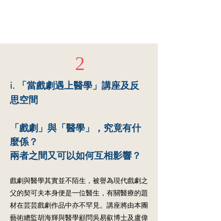
社區藝術在大專
Community Arts in the Tertiary Institute
2
i. 「當戲劇遇上醫學」講座及反
思空間
「戲劇」與「醫學」，究竟有什
麼係？
兩者之間又可以如何互相影響？
戲劇與醫學其實並不陌生，被譽為現代戲劇之
父的契可夫本身便是一位醫生，有關醫療的題
材在芸芸戲劇作品中亦不罕見。講座將由本團
藝術總監胡海輝與醫學顧問吳易叡博士及盧偉