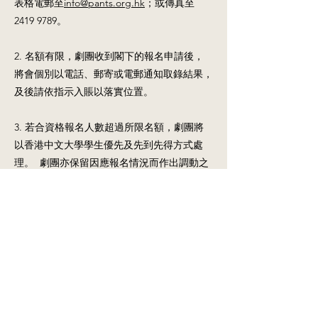
表格電郵至
info@pants.org.hk
；或傳真至
2419 9789
。
2. 名額有限，劇團收到閣下的報名申請後，
將會個別以電話、郵寄或電郵通知取錄結果，
及後請依指示入賬以落實位置。
3. 若合資格報名人數超過所限名額，劇團將
以香港中文大學學生優先及先到先得方式處
理。 劇團亦保留因應報名情況而作出調動之
權利。
4.《收集個人資料聲明》
i. 劇團將使用此表格上的個資料作以下用途：
a) 處理有關課程／計劃的申請；
b) 課程／計劃一般或緊急聯絡；
c) 統計及研究用途，但所得統計數字或研究