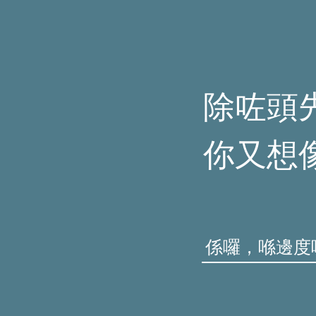
除咗頭
你又想