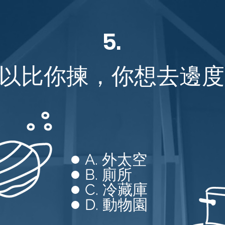
5.
以比你揀，你想去邊度
A. 外太空
B. 廁所
C. 冷藏庫
D. 動物園